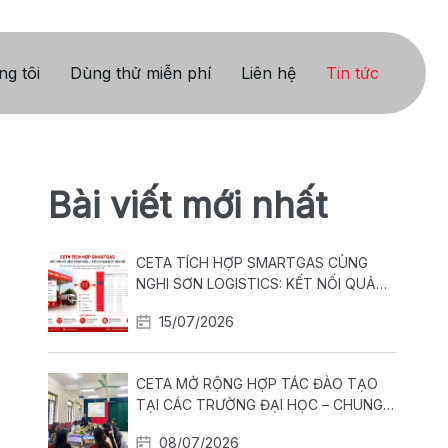
g tôi
Dùng thử miễn phí
Liên hệ
Tin tức
Bài viết mới nhất
CETA TÍCH HỢP SMARTGAS CÙNG
NGHI SƠN LOGISTICS: KẾT NỐI QUẢN
LÝ XĂNG DẦU VỚI VẬN HÀNH ĐỘI XE
15/07/2026
CETA MỞ RỘNG HỢP TÁC ĐÀO TẠO
TẠI CÁC TRƯỜNG ĐẠI HỌC – CHUNG
TAY XÂY DỰNG NGUỒN NHÂN LỰC
08/07/2026
LOGISTICS CHẤT LƯỢNG CAO