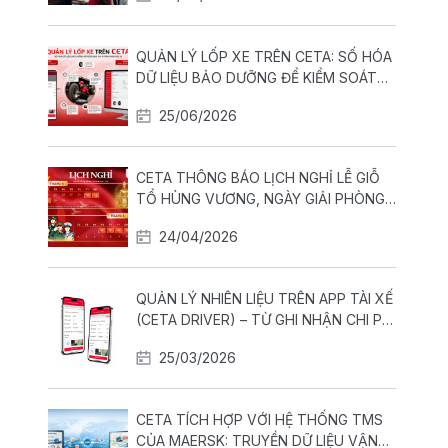
QUẢN LÝ LỐP XE TRÊN CETA: SỐ HÓA
DỮ LIỆU BẢO DƯỠNG ĐỂ KIỂM SOÁT
CHI PHÍ VẬN HÀNH ĐỘI XE
25/06/2026
CETA THÔNG BÁO LỊCH NGHỈ LỄ GIỖ
TỔ HÙNG VƯƠNG, NGÀY GIẢI PHÒNG
MIỀN NAM THỐNG NHẤT ĐẤT NƯỚC
24/04/2026
30-04 VÀ QUỐC TẾ LAO ĐỘNG 01-05
QUẢN LÝ NHIÊN LIỆU TRÊN APP TÀI XẾ
(CETA DRIVER) – TỪ GHI NHẬN CHI PHÍ
ĐẾN KIỂM SOÁT TIÊU HAO THỰC TẾ
25/03/2026
CETA TÍCH HỢP VỚI HỆ THỐNG TMS
CỦA MAERSK: TRUYỀN DỮ LIỆU VẬN