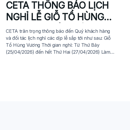
CETA THÔNG BÁO LỊCH
NGHỈ LỄ GIỖ TỔ HÙNG
VƯƠNG, NGÀY GIẢI
CETA trân trọng thông báo đến Quý khách hàng
PHÒNG MIỀN NAM
và đối tác lịch nghỉ các dịp lễ sắp tới như sau: Giỗ
Tổ Hùng Vương Thời gian nghỉ: Từ Thứ Bảy
THỐNG NHẤT ĐẤT
(25/04/2026) đến hết Thứ Hai (27/04/2026) Làm
việc trở lại: Thứ Ba (28/04/2026) Giải phóng miền
NƯỚC 30-04 VÀ QUỐC
Nam (30/4) & Quốc tế Lao động (1/5) […]
TẾ LAO ĐỘNG 01-05