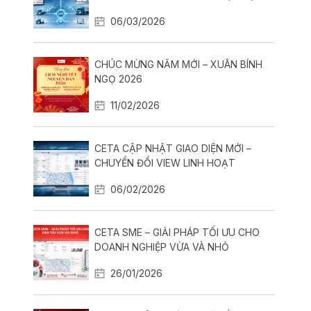
HÀNH ĐỘI XE THEO THỜI GIAN THỰC
06/03/2026
CHÚC MỪNG NĂM MỚI – XUÂN BÍNH
NGỌ 2026
11/02/2026
CETA CẬP NHẬT GIAO DIỆN MỚI –
CHUYỂN ĐỔI VIEW LINH HOẠT
06/02/2026
CETA SME – GIẢI PHÁP TỐI ƯU CHO
DOANH NGHIỆP VỪA VÀ NHỎ
26/01/2026