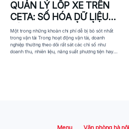
QUẢN LÝ LỐP XE TRÊN
CETA: SỐ HÓA DỮ LIỆU
BẢO DƯỠNG ĐỂ KIỂM
Một trong những khoản chi phí dễ bị bỏ sót nhất
SOÁT CHI PHÍ VẬN HÀNH
trong vận tải Trong hoạt động vận tải, doanh
nghiệp thường theo dõi rất sát các chỉ số như
ĐỘI XE
doanh thu, nhiên liệu, năng suất phương tiện hay
hiệu quả điều phối. Đây đều là những yếu tố có tác
động trực tiếp đến […]
Menu
Văn phòng hà nội