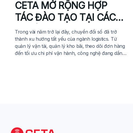
CETA MỞ RỘNG HỢP
TÁC ĐÀO TẠO TẠI CÁC
TRƯỜNG ĐẠI HỌC –
Trong vài năm trở lại đây, chuyển đổi số đã trở
CHUNG TAY XÂY DỰNG
thành xu hướng tất yếu của ngành logistics. Từ
quản lý vận tải, quản lý kho bãi, theo dõi đơn hàng
NGUỒN NHÂN LỰC
đến tối ưu chi phí vận hành, công nghệ đang dần
thay thế những phương pháp quản lý thủ công, tạo
LOGISTICS CHẤT LƯỢNG
nên sự […]
CAO