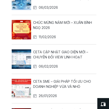
HÀNH ĐỘI XE THEO THỜI GIAN THỰC
06/03/2026
CHÚC MỪNG NĂM MỚI – XUÂN BÍNH
NGỌ 2026
11/02/2026
CETA CẬP NHẬT GIAO DIỆN MỚI –
CHUYỂN ĐỔI VIEW LINH HOẠT
06/02/2026
CETA SME – GIẢI PHÁP TỐI ƯU CHO
DOANH NGHIỆP VỪA VÀ NHỎ
26/01/2026