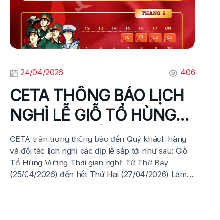
24/04/2026
406
CETA THÔNG BÁO LỊCH
NGHỈ LỄ GIỖ TỔ HÙNG
VƯƠNG, NGÀY GIẢI
CETA trân trọng thông báo đến Quý khách hàng
PHÒNG MIỀN NAM
và đối tác lịch nghỉ các dịp lễ sắp tới như sau: Giỗ
Tổ Hùng Vương Thời gian nghỉ: Từ Thứ Bảy
THỐNG NHẤT ĐẤT
(25/04/2026) đến hết Thứ Hai (27/04/2026) Làm
việc trở lại: Thứ Ba (28/04/2026) Giải phóng miền
NƯỚC 30-04 VÀ QUỐC
Nam (30/4) & Quốc tế Lao động (1/5) […]
TẾ LAO ĐỘNG 01-05