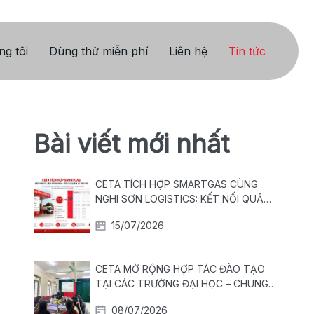
g tôi
Dùng thử miễn phí
Liên hệ
Tin tức
Bài viết mới nhất
CETA TÍCH HỢP SMARTGAS CÙNG
NGHI SƠN LOGISTICS: KẾT NỐI QUẢN
LÝ XĂNG DẦU VỚI VẬN HÀNH ĐỘI XE
15/07/2026
CETA MỞ RỘNG HỢP TÁC ĐÀO TẠO
TẠI CÁC TRƯỜNG ĐẠI HỌC – CHUNG
TAY XÂY DỰNG NGUỒN NHÂN LỰC
08/07/2026
LOGISTICS CHẤT LƯỢNG CAO