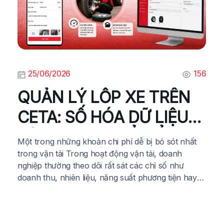
25/06/2026
156
QUẢN LÝ LỐP XE TRÊN
CETA: SỐ HÓA DỮ LIỆU
BẢO DƯỠNG ĐỂ KIỂM
Một trong những khoản chi phí dễ bị bỏ sót nhất
SOÁT CHI PHÍ VẬN HÀNH
trong vận tải Trong hoạt động vận tải, doanh
nghiệp thường theo dõi rất sát các chỉ số như
ĐỘI XE
doanh thu, nhiên liệu, năng suất phương tiện hay
hiệu quả điều phối. Đây đều là những yếu tố có tác
động trực tiếp đến […]