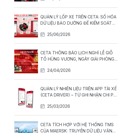
QUẢN LÝ LỐP XE TRÊN CETA: SỐ HÓA
DỮ LIỆU BẢO DƯỠNG ĐỂ KIỂM SOÁT
CHI PHÍ VẬN HÀNH ĐỘI XE
25/06/2026
CETA THÔNG BÁO LỊCH NGHỈ LỄ GIỖ
TỔ HÙNG VƯƠNG, NGÀY GIẢI PHÒNG
MIỀN NAM THỐNG NHẤT ĐẤT NƯỚC
24/04/2026
30-04 VÀ QUỐC TẾ LAO ĐỘNG 01-05
QUẢN LÝ NHIÊN LIỆU TRÊN APP TÀI XẾ
(CETA DRIVER) – TỪ GHI NHẬN CHI PHÍ
ĐẾN KIỂM SOÁT TIÊU HAO THỰC TẾ
25/03/2026
CETA TÍCH HỢP VỚI HỆ THỐNG TMS
CỦA MAERSK: TRUYỀN DỮ LIỆU VẬN