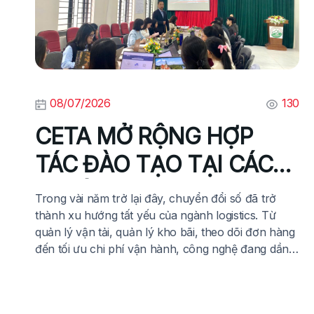
08/07/2026
130
CETA MỞ RỘNG HỢP
TÁC ĐÀO TẠO TẠI CÁC
TRƯỜNG ĐẠI HỌC –
Trong vài năm trở lại đây, chuyển đổi số đã trở
CHUNG TAY XÂY DỰNG
thành xu hướng tất yếu của ngành logistics. Từ
quản lý vận tải, quản lý kho bãi, theo dõi đơn hàng
NGUỒN NHÂN LỰC
đến tối ưu chi phí vận hành, công nghệ đang dần
thay thế những phương pháp quản lý thủ công, tạo
LOGISTICS CHẤT LƯỢNG
nên sự […]
CAO