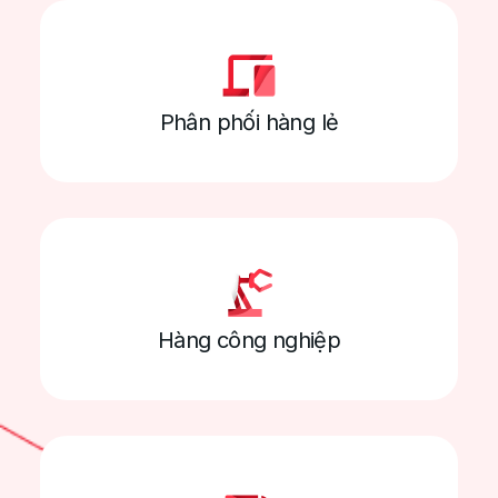
Quản lý đội xe chặt
chẽ
Phân phối hàng lẻ
Tự động ghi nhận km thực tế theo
chuyến/tháng, đề xuất nhiên liệu tiêu thụ
Tự động nhắc nhở lịch bảo dưỡng, sửa chữa,
Hàng công nghiệp
giấy tờ theo xe, tài xế,...
Theo dõi khấu hao, tổng hợp lịch sử sửa
chữa, bảo dưỡng, sự cố theo xe