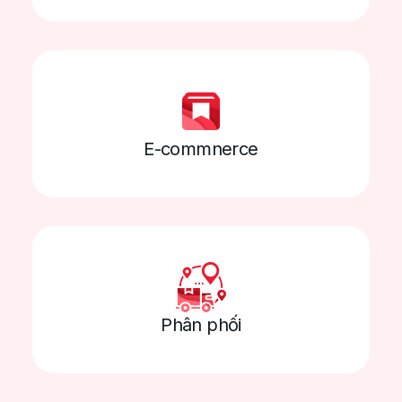
Cập nhật tình trạng đơn hàng, hình ảnh
chứng từ, chi phí phát sinh theo thời gian thực
E-commnerce
Gợi ý tuyến đường, tối ưu tỷ lệ thùng xe giúp
tăng năng suất khai thác xe
Hệ thống cảnh báo, thống kê tự động giúp
giảm thiếu tỷ lệ sai sót, tăng tỷ lệ giao hàng
đúng giờ
Phân phối