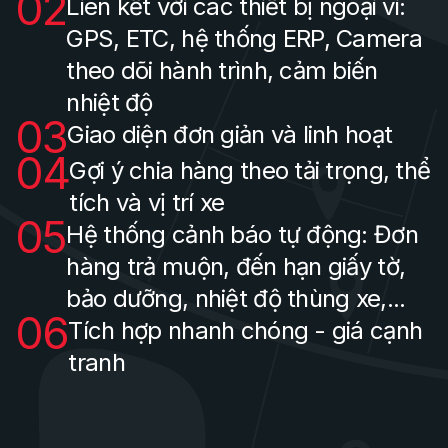
02
Liên kết với các thiết bị ngoại vi:
GPS, ETC, hệ thống ERP, Camera
theo dõi hành trình, cảm biến
nhiệt độ
03
Giao diện đơn giản và linh hoạt
04
Gợi ý chia hàng theo tải trọng, thể
tích và vị trí xe
05
Hệ thống cảnh báo tự động: Đơn
hàng trả muộn, đến hạn giấy tờ,
bảo dưỡng, nhiệt độ thùng xe,...
06
Tích hợp nhanh chóng - giá cạnh
tranh