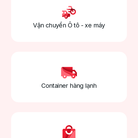
Số 96, Hoàng Ngân, Trung Hoà, Cầu Giấy,
Tp. Hà Nội
Vận chuyển Ô tô - xe máy
Liên hệ
Dùng thử
Container hàng lạnh
Giải pháp số quản lý hoạt
động đồng vận tải cho doanh