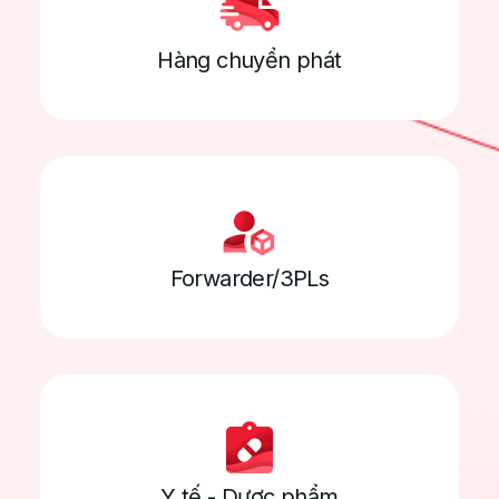
Dễ dàng dàng hợp với các thiết bị ngoại vi:
Hàng chuyển phát
GPS, ETC, nhiệt độ thùng xe,...
Hoạch định doanh
Forwarder/3PLs
thu - chi phí hiệu quả
Xây dựng bảng định mức chi phí, báo giá tự
động theo tuyến đường, chủng loại xe
Y tế - Dược phẩm