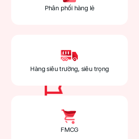
Phân phối hàng lẻ
nghiệp
Đồng bộ quản lý toàn bộ quy tình vận hành vận tải
trên cùng một nền tảng duy nhất
Hàng siêu trường, siêu trọng
Giám sát trực quan
FMCG
Lập kế hoạch đơn hàng: phân công đơn hàng
cho tài xế, ghép chuyến, tách chặng,...