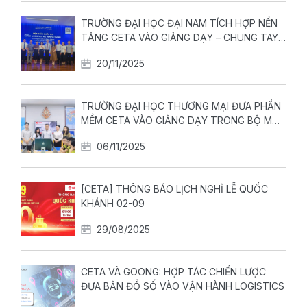
TRƯỜNG ĐẠI HỌC ĐẠI NAM TÍCH HỢP NỀN
TẢNG CETA VÀO GIẢNG DẠY – CHUNG TAY
ƯƠM MẦM XANH CHO THẾ HỆ LOGISTICS
20/11/2025
MỚI
TRƯỜNG ĐẠI HỌC THƯƠNG MẠI ĐƯA PHẦN
MỀM CETA VÀO GIẢNG DẠY TRONG BỘ MÔN
LOGISTICS
06/11/2025
[CETA] THÔNG BÁO LỊCH NGHỈ LỄ QUỐC
KHÁNH 02-09
29/08/2025
CETA VÀ GOONG: HỢP TÁC CHIẾN LƯỢC
ĐƯA BẢN ĐỒ SỐ VÀO VẬN HÀNH LOGISTICS