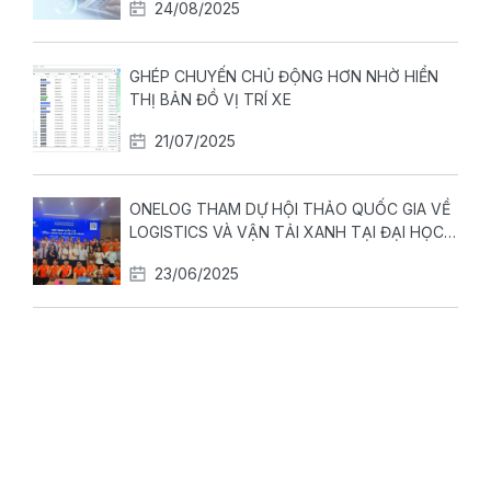
24/08/2025
GHÉP CHUYẾN CHỦ ĐỘNG HƠN NHỜ HIỂN
THỊ BẢN ĐỒ VỊ TRÍ XE
21/07/2025
ONELOG THAM DỰ HỘI THẢO QUỐC GIA VỀ
LOGISTICS VÀ VẬN TẢI XANH TẠI ĐẠI HỌC
ĐẠI NAM
23/06/2025