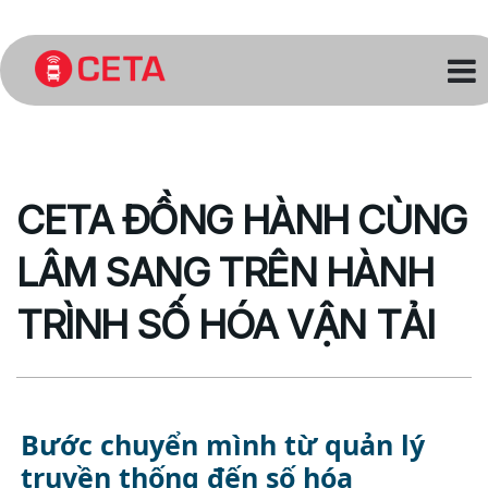
Về chúng tôi
Dùng thử miễn phí
CETA ĐỒNG HÀNH CÙNG
Liên hệ
LÂM SANG TRÊN HÀNH
Tin tức
TRÌNH SỐ HÓA VẬN TẢI
Bước chuyển mình từ quản lý
truyền thống đến số hóa