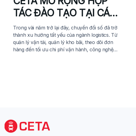
CETA MỞ RỘNG HỢP
TÁC ĐÀO TẠO TẠI CÁC
TRƯỜNG ĐẠI HỌC –
Trong vài năm trở lại đây, chuyển đổi số đã trở
CHUNG TAY XÂY DỰNG
thành xu hướng tất yếu của ngành logistics. Từ
quản lý vận tải, quản lý kho bãi, theo dõi đơn
NGUỒN NHÂN LỰC
hàng đến tối ưu chi phí vận hành, công nghệ
đang dần thay thế những phương pháp quản lý
LOGISTICS CHẤT
thủ công, tạo nên sự […]
LƯỢNG CAO