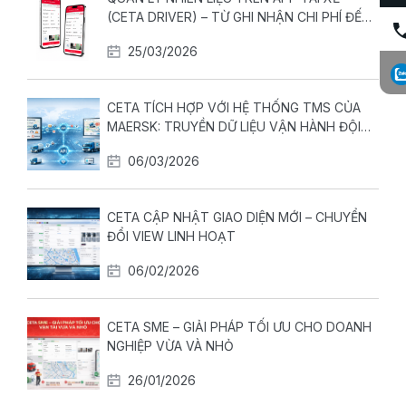
(CETA DRIVER) – TỪ GHI NHẬN CHI PHÍ ĐẾN
KIỂM SOÁT TIÊU HAO THỰC TẾ
25/03/2026
CETA TÍCH HỢP VỚI HỆ THỐNG TMS CỦA
MAERSK: TRUYỀN DỮ LIỆU VẬN HÀNH ĐỘI
XE THEO THỜI GIAN THỰC
06/03/2026
CETA CẬP NHẬT GIAO DIỆN MỚI – CHUYỂN
ĐỔI VIEW LINH HOẠT
06/02/2026
CETA SME – GIẢI PHÁP TỐI ƯU CHO DOANH
NGHIỆP VỪA VÀ NHỎ
26/01/2026